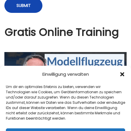
e
l
n
Gratis Online Training
:
S
o
v
e
r
Einwilligung verwalten
m
Um dir ein optimales Erlebnis zu bieten, verwenden wir
e
Technologien wie Cookies, um Geräteinformationen zu speichern
und/oder darauf zuzugreifen. Wenn du diesen Technologien
i
zustimmst, können wir Daten wie das Surfverhalten oder eindeutige
d
IDs auf dieser Website verarbeiten. Wenn du deine Einwillligung
nicht erteilst oder zurückziehst, können bestimmte Merkmale und
e
Funktionen beeinträchtigt werden.
s
t