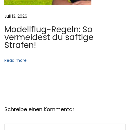
ä
n
Juli 13, 2026
g
Modellflug-Regeln: So
e
vermeidest du saftige
r
Strafen!
f
e
Read more
h
l
e
r
k
e
Schreibe einen Kommentar
n
n
s