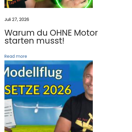
e
n
Juli 27, 2026
,
Warum du OHNE Motor
b
starten musst!
i
s
Read more
d
u
d
i
e
s
e
A
n
f