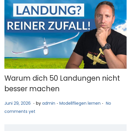
Warum dich 50 Landungen nicht
besser machen
.
.
.
P
J
P
Juni 29, 2026
by
admin
Modellfliegen lernen
No
o
u
o
comments yet
s
n
s
t
i
t