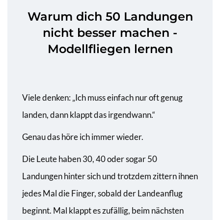
e
2
e
Warum dich 50 Landungen
d
9
d
nicht besser machen -
o
,
i
Modellfliegen lernen
n
2
n
0
2
6
Viele denken: „Ich muss einfach nur oft genug
landen, dann klappt das irgendwann.“
Genau das höre ich immer wieder.
Die Leute haben 30, 40 oder sogar 50
Landungen hinter sich und trotzdem zittern ihnen
jedes Mal die Finger, sobald der Landeanflug
beginnt. Mal klappt es zufällig, beim nächsten