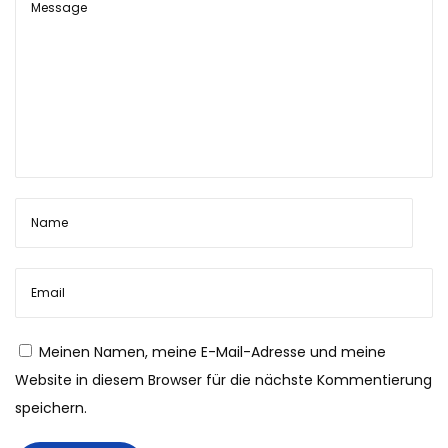
t
!
M
o
d
e
l
l
f
l
u
g
Meinen Namen, meine E-Mail-Adresse und meine
-
Website in diesem Browser für die nächste Kommentierung
R
speichern.
e
g