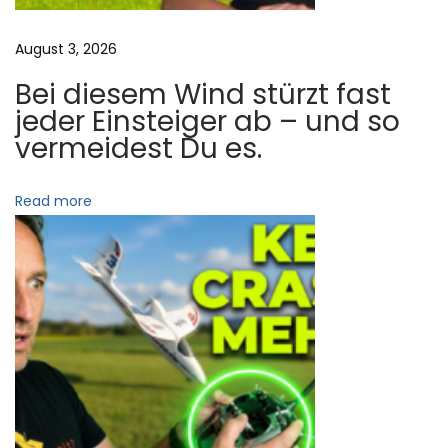
e
August 3, 2026
n
:
Bei diesem Wind stürzt fast
H
jeder Einsteiger ab – und so
ö
vermeidest Du es.
r
a
Read more
u
f
z
u
f
l
i
e
g